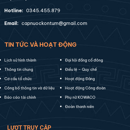
Hotline:
0345.455.879
Email:
capnuockontum@gmail.com
TIN TỨC VÀ HOẠT ĐỘNG
Lịch sử hình thành
Đại hội đồng cổ đông
Thông tin chung
Điều lệ – Quy chế
Cơ cấu tổ chức
Hoạt động Đảng
Công bố thông tin và dữ liệu
Hoạt động Công đoàn
Báo cáo tài chính
Phụ nữ KOWACO
Đoàn thanh niên
LƯỢT TRUY CẬP