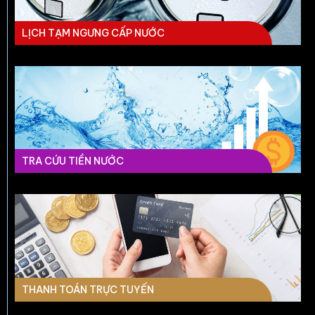
LỊCH TẠM NGƯNG CẤP NƯỚC
TRA CỨU TIỀN NƯỚC
THANH TOÁN TRỰC TUYẾN