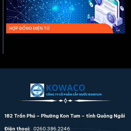
HỢP ĐỒNG ĐIỆN TỬ
182 Trần Phú – Phường Kon Tum – tỉnh Quảng Ngãi
Điện thoại:
0260.386.2246