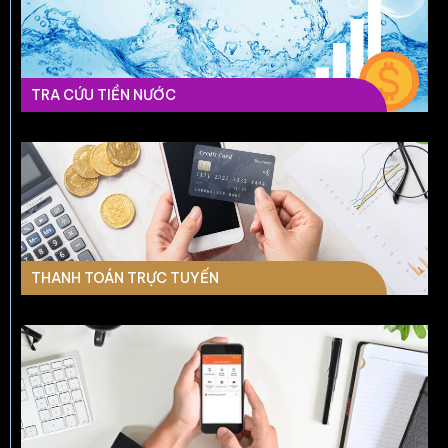
TRA CỨU TIỀN NƯỚC
THANH TOÁN TRỰC TUYẾN