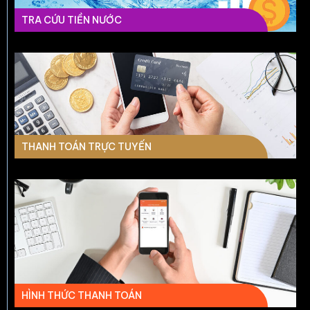
TRA CỨU TIỀN NƯỚC
THANH TOÁN TRỰC TUYẾN
HÌNH THỨC THANH TOÁN