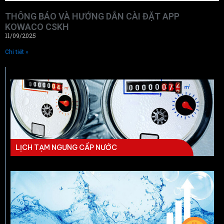
THÔNG BÁO VÀ HƯỚNG DẪN CÀI ĐẶT APP
KOWACO CSKH
11/09/2025
Chi tiết »
LỊCH TẠM NGƯNG CẤP NƯỚC