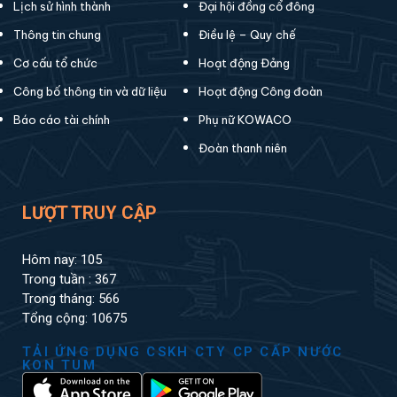
Lịch sử hình thành
Đại hội đồng cổ đông
Thông tin chung
Điều lệ – Quy chế
Cơ cấu tổ chức
Hoạt động Đảng
Công bố thông tin và dữ liệu
Hoạt động Công đoàn
Báo cáo tài chính
Phụ nữ KOWACO
Đoàn thanh niên
LƯỢT TRUY CẬP
Hôm nay: 105
Trong tuần : 367
Trong tháng: 566
Tổng cộng: 10675
TẢI ỨNG DỤNG CSKH CTY CP CẤP NƯỚC
KON TUM