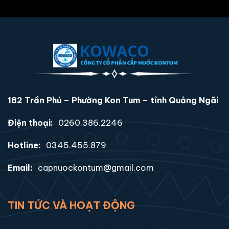
182 Trần Phú – Phường Kon Tum – tỉnh Quảng Ngãi
Điện thoại:
0260.386.2246
Hotline:
0345.455.879
Email:
capnuockontum@gmail.com
TIN TỨC VÀ HOẠT ĐỘNG