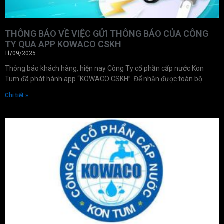
THÔNG BÁO VỀ VIỆC GỬI THÔNG BÁO CỦA CÔNG
TY QUA APP KOWACO CSKH
11/09/2025
Thông báo khách hàng, hiện nay Công Ty cổ phần cấp nước Kon
Tum đã phát hành app “KOWACO CSKH”. Để nhận được toàn bộ
Chi tiết »