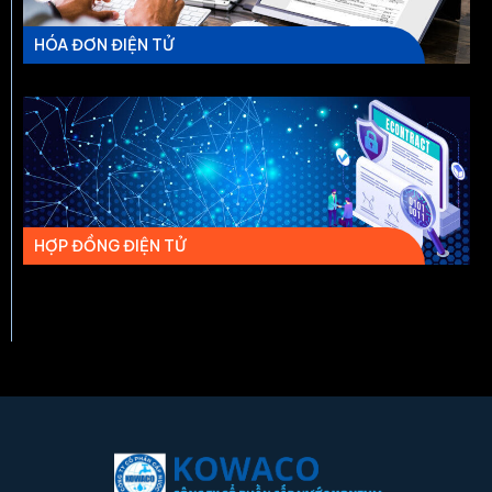
HÓA ĐƠN ĐIỆN TỬ
HỢP ĐỒNG ĐIỆN TỬ