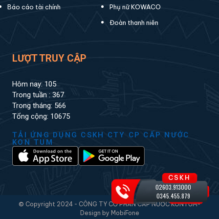
Báo cáo tài chính
Phụ nữ KOWACO
Đoàn thanh niên
LƯỢT TRUY CẬP
Hôm nay: 105
Trong tuần : 367
Trong tháng: 566
Tổng cộng: 10675
TẢI ỨNG DỤNG CSKH CTY CP CẤP NƯỚC
KON TUM
CSKH
02603.913000
0345.455.879
© Copyright 2024 - CÔNG TY CỔ PHẦN CẤP NƯỚC KONTUM-
Design by MobiFone