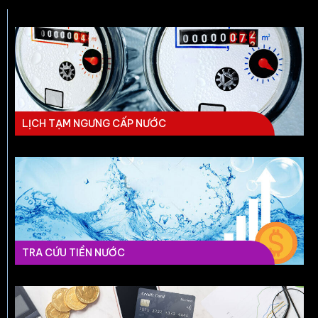
LỊCH TẠM NGƯNG CẤP NƯỚC
TRA CỨU TIỀN NƯỚC