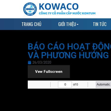
TRANG CHỦ
GIỚI THIỆU
TIN TỨC
BÁO CÁO HOẠT ĐỘN
VÀ PHƯƠNG HƯỚNG 
26/03/2020
Vew Fullscreen