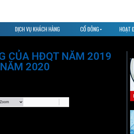
DỊCH VỤ KHÁCH HÀNG
CỔ ĐÔNG
HOẠT 
G CỦA HĐQT NĂM 2019
NĂM 2020