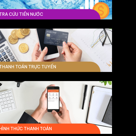
TRA CỨU TIỀN NƯỚC
THANH TOÁN TRỰC TUYẾN
HÌNH THỨC THANH TOÁN