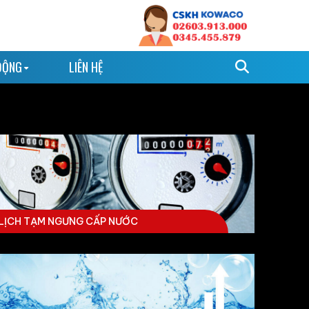
ĐỘNG
LIÊN HỆ
LỊCH TẠM NGƯNG CẤP NƯỚC