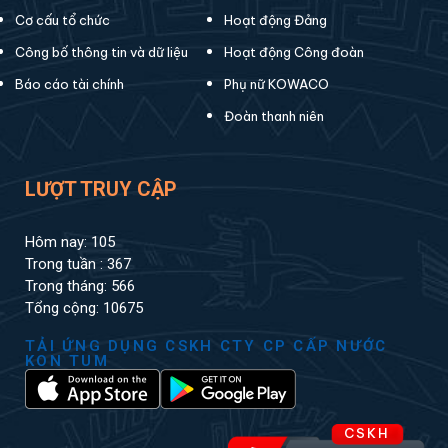
Cơ cấu tổ chức
Hoạt động Đảng
Công bố thông tin và dữ liệu
Hoạt động Công đoàn
Báo cáo tài chính
Phụ nữ KOWACO
Đoàn thanh niên
LƯỢT TRUY CẬP
Hôm nay: 105
Trong tuần : 367
Trong tháng: 566
Tổng cộng: 10675
TẢI ỨNG DỤNG CSKH CTY CP CẤP NƯỚC
KON TUM
CSKH