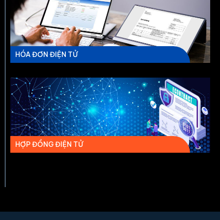
HÓA ĐƠN ĐIỆN TỬ
HỢP ĐỒNG ĐIỆN TỬ