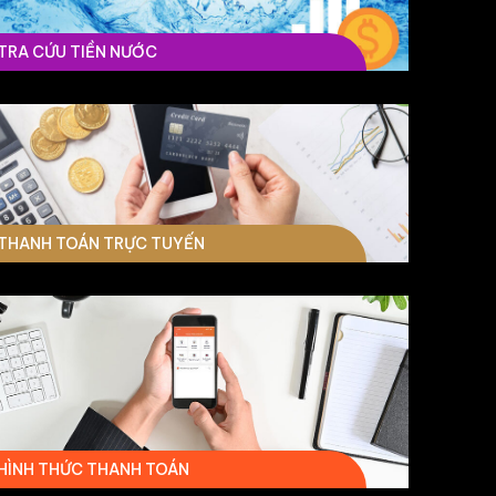
TRA CỨU TIỀN NƯỚC
THANH TOÁN TRỰC TUYẾN
HÌNH THỨC THANH TOÁN