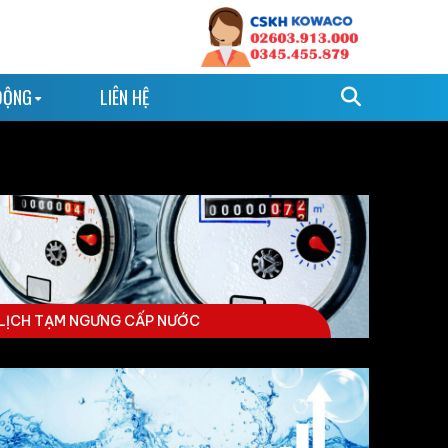
ĐỘNG
LIÊN HỆ
LỊCH TẠM NGƯNG CẤP NƯỚC