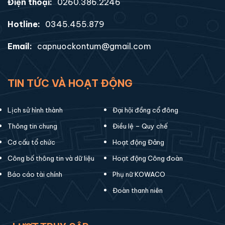
Điện thoại:
0260.386.2246
Hotline:
0345.455.879
Email:
capnuockontum@gmail.com
TIN TỨC VÀ HOẠT ĐỘNG
Lịch sử hình thành
Đại hội đồng cổ đông
Thông tin chung
Điều lệ – Quy chế
Cơ cấu tổ chức
Hoạt động Đảng
Công bố thông tin và dữ liệu
Hoạt động Công đoàn
Báo cáo tài chính
Phụ nữ KOWACO
Đoàn thanh niên