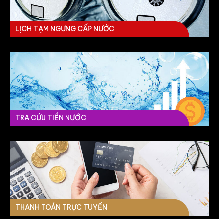
LỊCH TẠM NGƯNG CẤP NƯỚC
TRA CỨU TIỀN NƯỚC
THANH TOÁN TRỰC TUYẾN