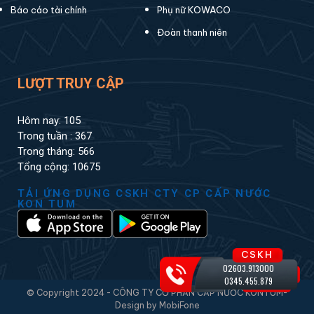
Báo cáo tài chính
Phụ nữ KOWACO
Đoàn thanh niên
LƯỢT TRUY CẬP
Hôm nay: 105
Trong tuần : 367
Trong tháng: 566
Tổng cộng: 10675
TẢI ỨNG DỤNG CSKH CTY CP CẤP NƯỚC
KON TUM
CSKH
02603.913000
0345.455.879
© Copyright 2024 - CÔNG TY CỔ PHẦN CẤP NƯỚC KONTUM-
Design by MobiFone