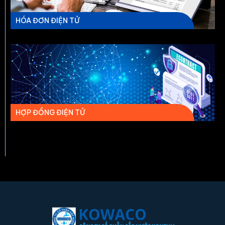
HÓA ĐƠN ĐIỆN TỬ
HỢP ĐỒNG ĐIỆN TỬ