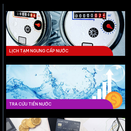
LỊCH TẠM NGƯNG CẤP NƯỚC
TRA CỨU TIỀN NƯỚC