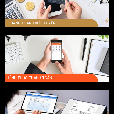
THANH TOÁN TRỰC TUYẾN
HÌNH THỨC THANH TOÁN