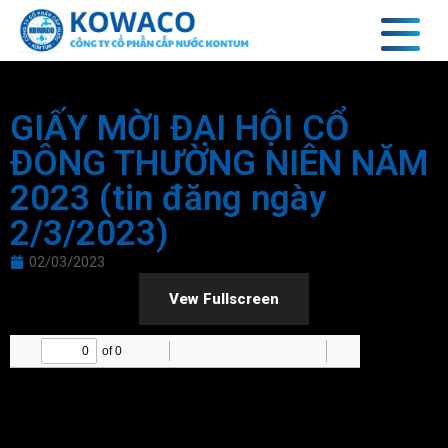
GIẤY MỜI ĐẠI HỘI CỔ
ĐÔNG THƯỜNG NIÊN NĂM
2023 (tin đăng ngày
2/3/2023)
02/03/2023
Vew Fullscreen