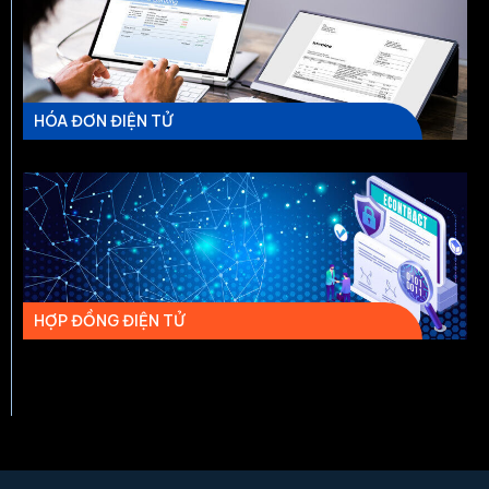
HÓA ĐƠN ĐIỆN TỬ
HỢP ĐỒNG ĐIỆN TỬ