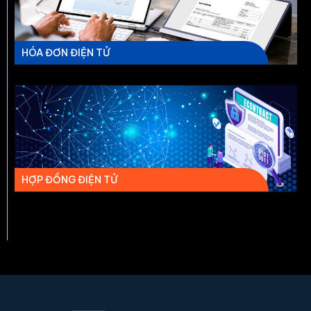
HÓA ĐƠN ĐIỆN TỬ
HỢP ĐỒNG ĐIỆN TỬ