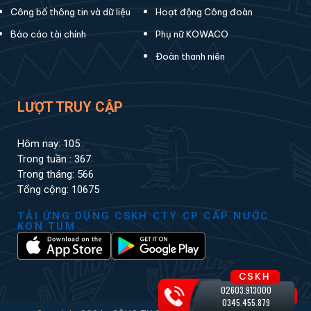
Công bố thông tin và dữ liệu
Hoạt động Công đoàn
Báo cáo tài chính
Phụ nữ KOWACO
Đoàn thanh niên
LƯỢT TRUY CẬP
Hôm nay: 105
Trong tuần : 367
Trong tháng: 566
Tổng cộng: 10675
TẢI ỨNG DỤNG CSKH CTY CP CẤP NƯỚC
KON TUM
CSKH
02603.913000
0345.455.879