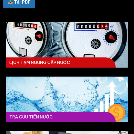
Tải PDF
LỊCH TẠM NGƯNG CẤP NƯỚC
TRA CỨU TIỀN NƯỚC