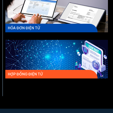
HÓA ĐƠN ĐIỆN TỬ
HỢP ĐỒNG ĐIỆN TỬ