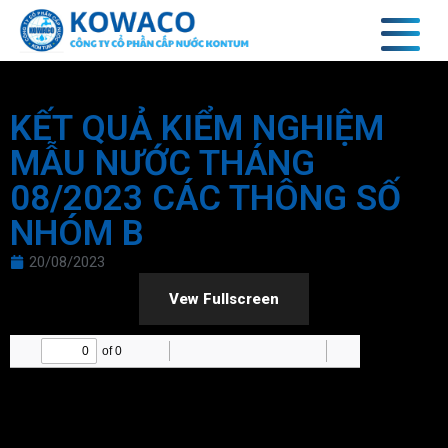
KẾT QUẢ KIỂM NGHIỆM
MẪU NƯỚC THÁNG
08/2023 CÁC THÔNG SỐ
NHÓM B
20/08/2023
Vew Fullscreen