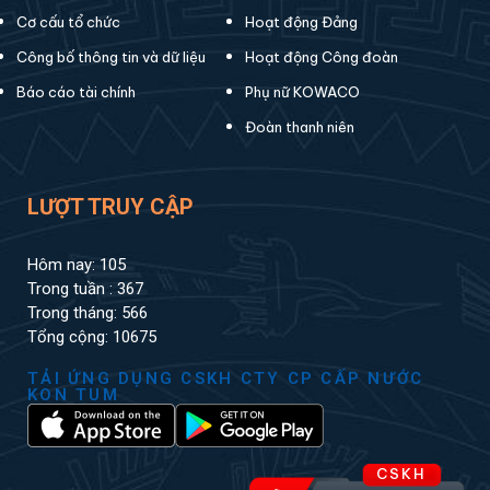
Cơ cấu tổ chức
Hoạt động Đảng
Công bố thông tin và dữ liệu
Hoạt động Công đoàn
Báo cáo tài chính
Phụ nữ KOWACO
Đoàn thanh niên
LƯỢT TRUY CẬP
Hôm nay: 105
Trong tuần : 367
Trong tháng: 566
Tổng cộng: 10675
TẢI ỨNG DỤNG CSKH CTY CP CẤP NƯỚC
KON TUM
CSKH