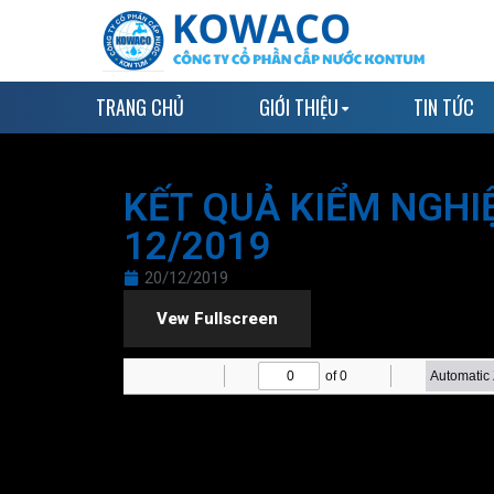
TRANG CHỦ
GIỚI THIỆU
TIN TỨC
KẾT QUẢ KIỂM NGH
12/2019
20/12/2019
Vew Fullscreen