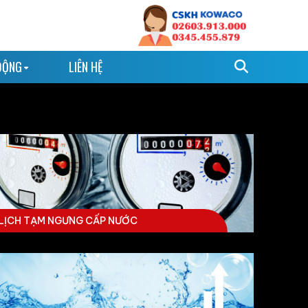
ĐỘNG
LIÊN HỆ
LỊCH TẠM NGƯNG CẤP NƯỚC