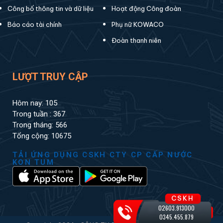
Công bố thông tin và dữ liệu
Hoạt động Công đoàn
Báo cáo tài chính
Phụ nữ KOWACO
Đoàn thanh niên
LƯỢT TRUY CẬP
Hôm nay: 105
Trong tuần : 367
Trong tháng: 566
Tổng cộng: 10675
TẢI ỨNG DỤNG CSKH CTY CP CẤP NƯỚC
KON TUM
CSKH
02603.913000
0345.455.879