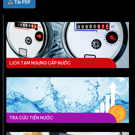
Tải PDF
LỊCH TẠM NGƯNG CẤP NƯỚC
TRA CỨU TIỀN NƯỚC