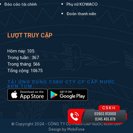
Báo cáo tài chính
Phụ nữ KOWACO
Đoàn thanh niên
LƯỢT TRUY CẬP
Hôm nay: 105
Trong tuần : 367
Trong tháng: 566
Tổng cộng: 10675
TẢI ỨNG DỤNG CSKH CTY CP CẤP NƯỚC
KON TUM
CSKH
02603.913000
0345.455.879
© Copyright 2024 - CÔNG TY CỔ PHẦN CẤP NƯỚC KONTUM-
Design by MobiFone