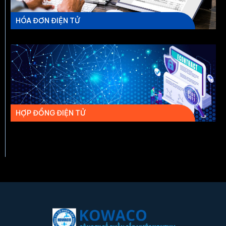
HÓA ĐƠN ĐIỆN TỬ
HỢP ĐỒNG ĐIỆN TỬ