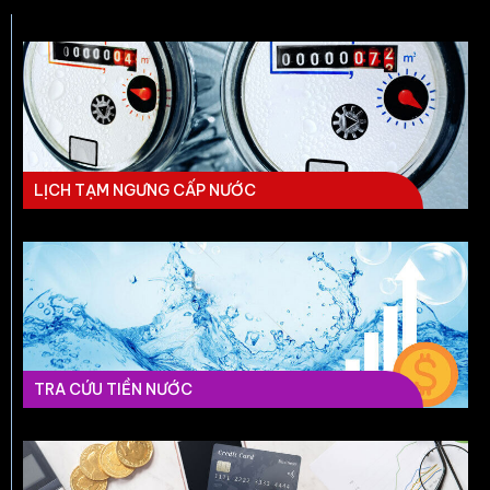
LỊCH TẠM NGƯNG CẤP NƯỚC
TRA CỨU TIỀN NƯỚC