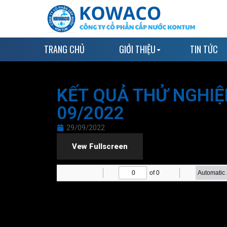
TRANG CHỦ
GIỚI THIỆU
TIN TỨC
KẾT QUẢ THỬ NGHI
09/2022
29/09/2022
Vew Fullscreen