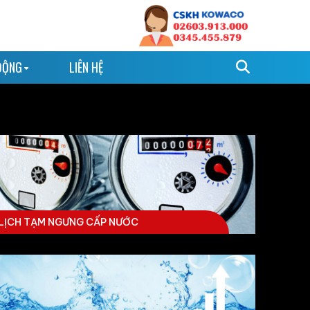
ĐỘNG
LIÊN HỆ
LỊCH TẠM NGƯNG CẤP NƯỚC