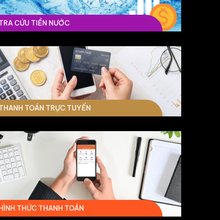
TRA CỨU TIỀN NƯỚC
THANH TOÁN TRỰC TUYẾN
HÌNH THỨC THANH TOÁN