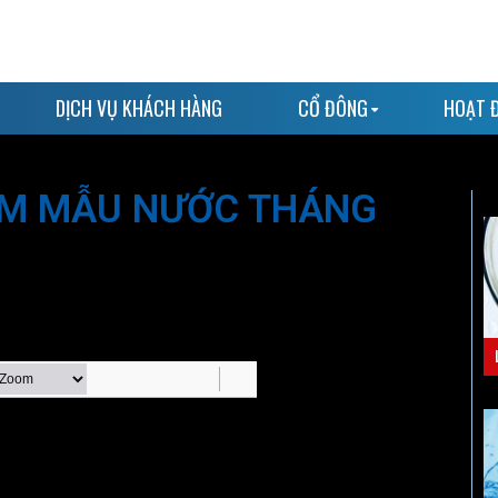
DỊCH VỤ KHÁCH HÀNG
CỔ ĐÔNG
HOẠT 
ỆM MẪU NƯỚC THÁNG