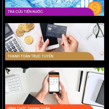
TRA CỨU TIỀN NƯỚC
THANH TOÁN TRỰC TUYẾN
HÌNH THỨC THANH TOÁN