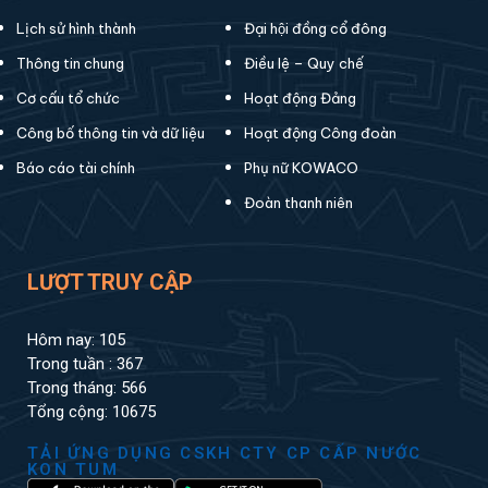
Lịch sử hình thành
Đại hội đồng cổ đông
Thông tin chung
Điều lệ – Quy chế
Cơ cấu tổ chức
Hoạt động Đảng
Công bố thông tin và dữ liệu
Hoạt động Công đoàn
Báo cáo tài chính
Phụ nữ KOWACO
Đoàn thanh niên
LƯỢT TRUY CẬP
Hôm nay: 105
Trong tuần : 367
Trong tháng: 566
Tổng cộng: 10675
TẢI ỨNG DỤNG CSKH CTY CP CẤP NƯỚC
KON TUM