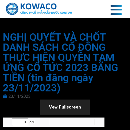
NGHỊ QUYẾT VÀ CHỐT
DANH SÁCH CỔ ĐÔNG
THỰC HIỆN QUYỀN TẠM
ỨNG CỔ TỨC 2023 BẰNG
TIỀN (tin đăng ngày
23/11/2023)
23/11/2023
Vew Fullscreen