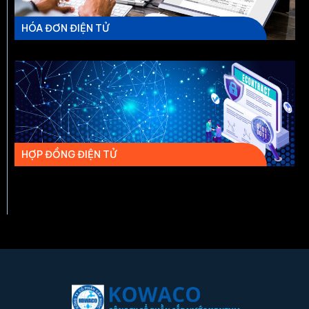
HÓA ĐƠN ĐIỆN TỬ
HỢP ĐỒNG ĐIỆN TỬ