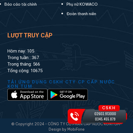
Báo cáo tài chính
Phụ nữ KOWACO
Đoàn thanh niên
LƯỢT TRUY CẬP
Hôm nay: 105
Trong tuần : 367
Trong tháng: 566
Tổng cộng: 10675
TẢI ỨNG DỤNG CSKH CTY CP CẤP NƯỚC
KON TUM
CSKH
02603.913000
0345.455.879
© Copyright 2024 - CÔNG TY CỔ PHẦN CẤP NƯỚC KONTUM-
Design by MobiFone