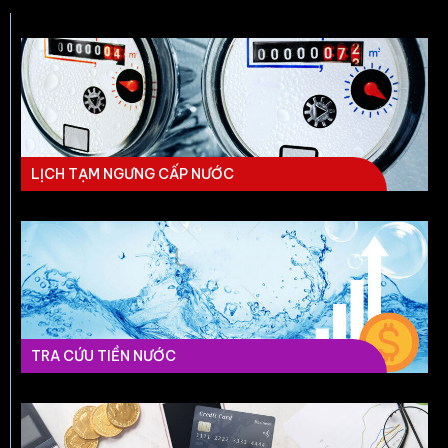
LỊCH TẠM NGƯNG CẤP NƯỚC
TRA CỨU TIỀN NƯỚC