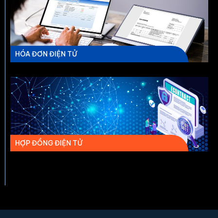
HÓA ĐƠN ĐIỆN TỬ
HỢP ĐỒNG ĐIỆN TỬ