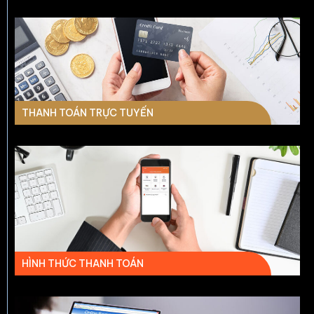
THANH TOÁN TRỰC TUYẾN
HÌNH THỨC THANH TOÁN