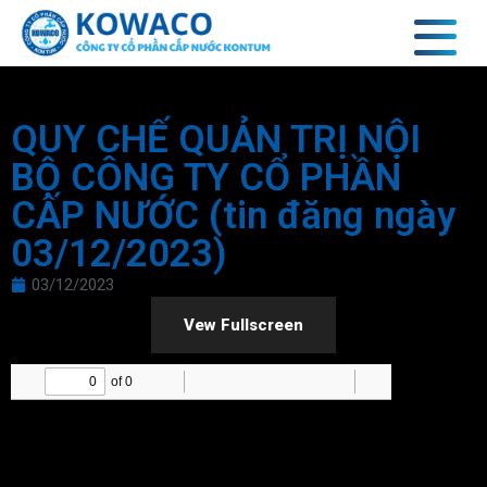
QUY CHẾ QUẢN TRỊ NỘI
BỘ CÔNG TY CỔ PHẦN
CẤP NƯỚC (tin đăng ngày
03/12/2023)
03/12/2023
Vew Fullscreen