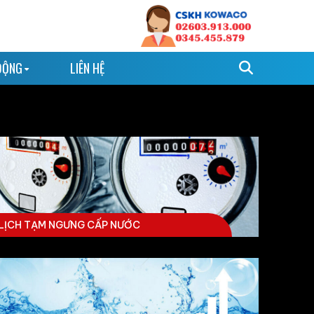
ĐỘNG
LIÊN HỆ
LỊCH TẠM NGƯNG CẤP NƯỚC