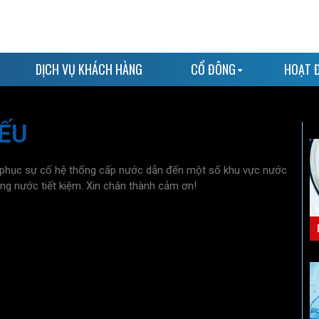
DỊCH VỤ KHÁCH HÀNG
CỔ ĐÔNG
HOẠT 
ẾU
c phục sự cố hệ thống cấp nước dẫn đến một số khu vực nước
g nước tiết kiệm. Xin chân thành cảm ơn!