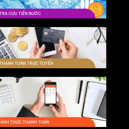
TRA CỨU TIỀN NƯỚC
THANH TOÁN TRỰC TUYẾN
HÌNH THỨC THANH TOÁN