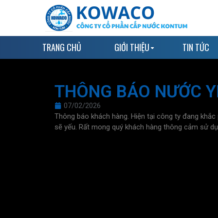
TRANG CHỦ
GIỚI THIỆU
TIN TỨC
THÔNG BÁO NƯỚC Y
07/02/2026
Thông báo khách hàng. Hiện tại công ty đang khắ
sẽ yếu. Rất mong quý khách hàng thông cảm sử dụn