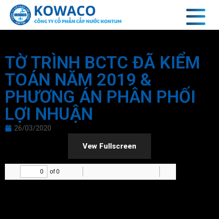
TỜ TRÌNH BCTC ĐÃ KIỂM
TOÁN NĂM 2019 &
PHƯƠNG ÁN PHÂN PHỐI
LỢI NHUẬN
26/03/2020
Vew Fullscreen