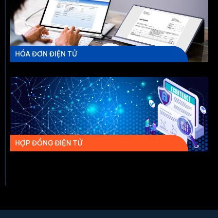
HÓA ĐƠN ĐIỆN TỬ
HỢP ĐỒNG ĐIỆN TỬ