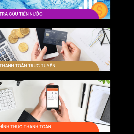
TRA CỨU TIỀN NƯỚC
THANH TOÁN TRỰC TUYẾN
HÌNH THỨC THANH TOÁN