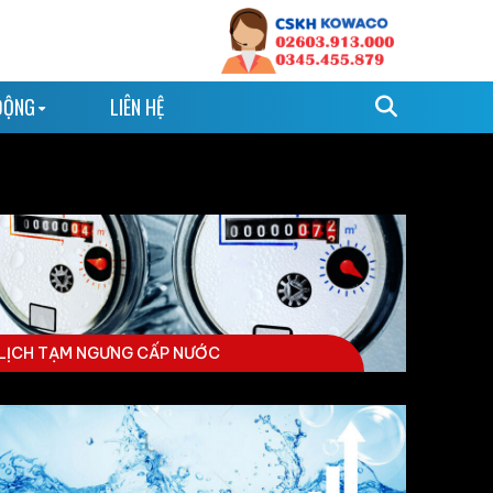
ĐỘNG
LIÊN HỆ
LỊCH TẠM NGƯNG CẤP NƯỚC