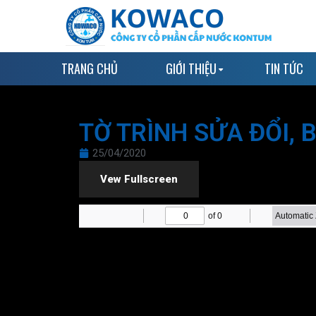
TRANG CHỦ
GIỚI THIỆU
TIN TỨC
TỜ TRÌNH SỬA ĐỔI, 
25/04/2020
Vew Fullscreen