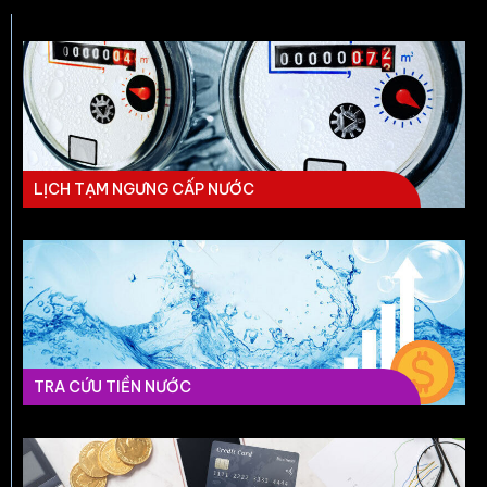
LỊCH TẠM NGƯNG CẤP NƯỚC
TRA CỨU TIỀN NƯỚC