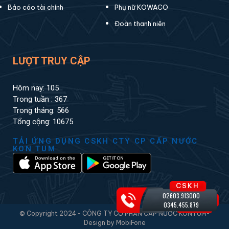
Báo cáo tài chính
Phụ nữ KOWACO
Đoàn thanh niên
LƯỢT TRUY CẬP
Hôm nay: 105
Trong tuần : 367
Trong tháng: 566
Tổng cộng: 10675
TẢI ỨNG DỤNG CSKH CTY CP CẤP NƯỚC
KON TUM
CSKH
02603.913000
0345.455.879
© Copyright 2024 - CÔNG TY CỔ PHẦN CẤP NƯỚC KONTUM-
Design by MobiFone