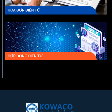
HÓA ĐƠN ĐIỆN TỬ
HỢP ĐỒNG ĐIỆN TỬ