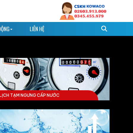
ĐỘNG
LIÊN HỆ
LỊCH TẠM NGƯNG CẤP NƯỚC