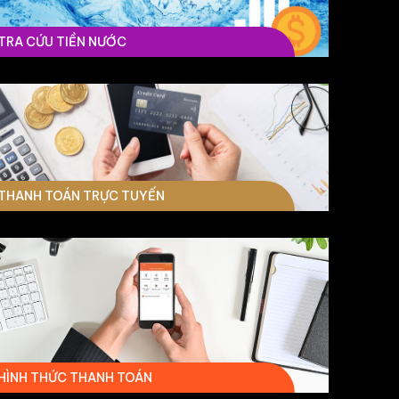
TRA CỨU TIỀN NƯỚC
THANH TOÁN TRỰC TUYẾN
HÌNH THỨC THANH TOÁN