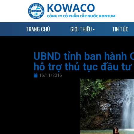
TRANG CHỦ
GIỚI THIỆU
TIN TỨC
UBND tỉnh ban hành Q
hỗ trợ thủ tục đầu tư
16/11/2016